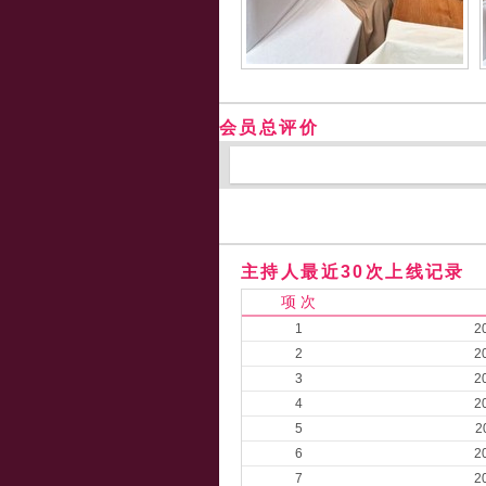
会员总评价
主持人最近30次上线记录
项 次
1
2
2
2
3
2
4
2
5
2
6
2
7
2