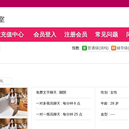
数充值中心
会员登入
注册会员
常见问题
指数
普通级(清纯)
辅导级(
礼
免费文字聊天 :
關閉
性别 : 女性
一对多视讯聊天 :
每分钟 6 点
年龄 : 28 岁
一对一视讯聊天 :
每分钟 25 点
血型 : ----