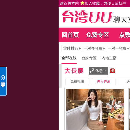
建议将本站
加入收藏
，方便日后找寻
回首页
免费专区
点
业绩排行
一对多收费
一对一收费
全部在線
台妹专区
內地主播
大長腿
休息中
免費視訊
进入包厢
送