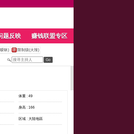
问题反映
赚钱联盟专区
暧昧)
限制级(火辣)
体重 : 49
身高 : 166
区域 : 大陸地區